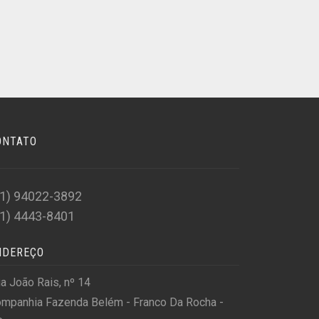
ONTATO
11) 94022-3892
11) 4443-8401
NDEREÇO
a João Rais, nº 14
mpanhia Fazenda Belém - Franco Da Rocha -