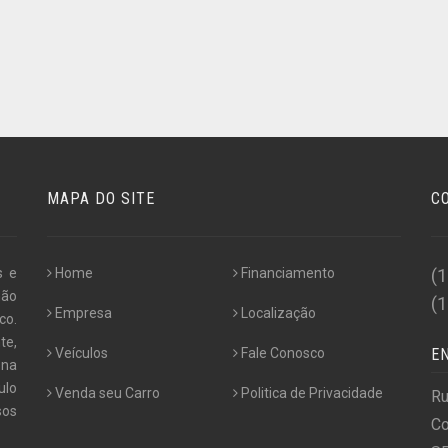
MAPA DO SITE
C
s e
Home
Financiamento
(
não
(
Empresa
Localização
co.
te,
Veículos
Fale Conosco
E
 na
ulo
Venda seu Carro
Politica de Privacidade
Ru
os
Co