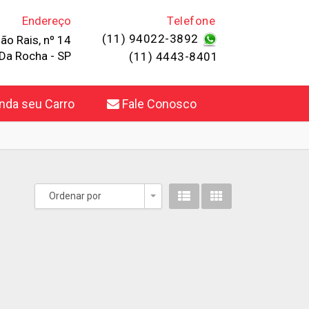
Endereço
Telefone
(11) 94022-3892
ão Rais, nº 14
Da Rocha - SP
(11) 4443-8401
da seu Carro
Fale Conosco
Ordenar por
Toggle Dropdown