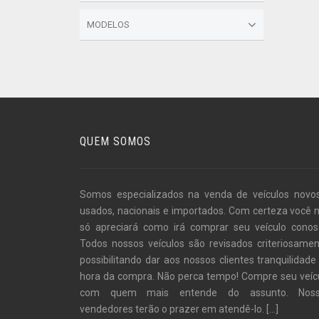
MODELOS
QUEM SOMOS
Somos especializados na venda de veículos novo
usados, nacionais e importados. Com certeza você 
só apreciará como irá comprar seu veículo conos
Todos nossos veículos são revisados criteriosamen
possibilitando dar aos nossos clientes tranquilidade
hora da compra. Não perca tempo! Compre seu veíc
com quem mais entende do assunto. Noss
vendedores terão o prazer em atendê-lo.
[...]