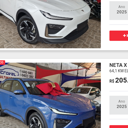
Ano
2025
M
CO
NETA X
64,1 KW 
205
R$
Ano
2025