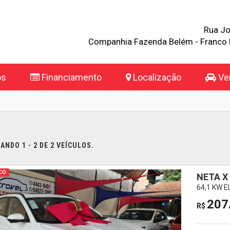
Rua Jo
Companhia Fazenda Belém - Franco 
os
Financiamento
Localização
Ven
NDO 1 - 2 DE 2 VEÍCULOS.
CO
NETA X
64,1 KW 
207
R$