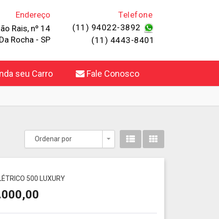
Endereço
Telefone
(11) 94022-3892
ão Rais, nº 14
Da Rocha - SP
(11) 4443-8401
da seu Carro
Fale Conosco
Ordenar por
Toggle Dropdown
ELÉTRICO 500 LUXURY
.000,00