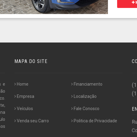
M
MAPA DO SITE
C
s e
Home
Financiamento
(
não
(
Empresa
Localização
co.
te,
Veículos
Fale Conosco
E
 na
ulo
Venda seu Carro
Politica de Privacidade
Ru
os
Co