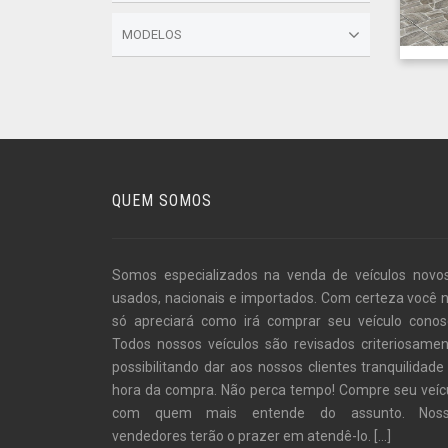
MODELOS
QUEM SOMOS
Somos especializados na venda de veículos novo
usados, nacionais e importados. Com certeza você 
só apreciará como irá comprar seu veículo conos
Todos nossos veículos são revisados criteriosamen
possibilitando dar aos nossos clientes tranquilidade
hora da compra. Não perca tempo! Compre seu veíc
com quem mais entende do assunto. Noss
vendedores terão o prazer em atendê-lo.
[...]